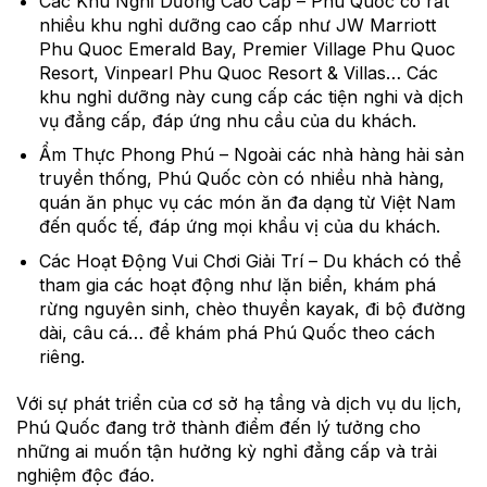
Các Khu Nghỉ Dưỡng Cao Cấp – Phú Quốc có rất
nhiều khu nghỉ dưỡng cao cấp như JW Marriott
Phu Quoc Emerald Bay, Premier Village Phu Quoc
Resort, Vinpearl Phu Quoc Resort & Villas… Các
khu nghỉ dưỡng này cung cấp các tiện nghi và dịch
vụ đẳng cấp, đáp ứng nhu cầu của du khách.
Ẩm Thực Phong Phú – Ngoài các nhà hàng hải sản
truyền thống, Phú Quốc còn có nhiều nhà hàng,
quán ăn phục vụ các món ăn đa dạng từ Việt Nam
đến quốc tế, đáp ứng mọi khẩu vị của du khách.
Các Hoạt Động Vui Chơi Giải Trí – Du khách có thể
tham gia các hoạt động như lặn biển, khám phá
rừng nguyên sinh, chèo thuyền kayak, đi bộ đường
dài, câu cá… để khám phá Phú Quốc theo cách
riêng.
Với sự phát triển của cơ sở hạ tầng và dịch vụ du lịch,
Phú Quốc đang trở thành điểm đến lý tưởng cho
những ai muốn tận hưởng kỳ nghỉ đẳng cấp và trải
nghiệm độc đáo.