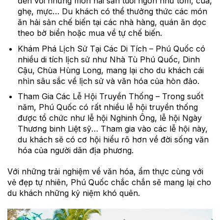
đến với những món hải sản tươi ngon như tôm, cua,
ghẹ, mực… Du khách có thể thưởng thức các món
ăn hải sản chế biến tại các nhà hàng, quán ăn dọc
theo bờ biển hoặc mua về tự chế biến.
Khám Phá Lịch Sử Tại Các Di Tích – Phú Quốc có
nhiều di tích lịch sử như Nhà Tù Phú Quốc, Dinh
Cậu, Chùa Hùng Long, mang lại cho du khách cái
nhìn sâu sắc về lịch sử và văn hóa của hòn đảo.
Tham Gia Các Lễ Hội Truyền Thống – Trong suốt
năm, Phú Quốc có rất nhiều lễ hội truyền thống
được tổ chức như lễ hội Nghinh Ông, lễ hội Ngày
Thương binh Liệt sỹ… Tham gia vào các lễ hội này,
du khách sẽ có cơ hội hiểu rõ hơn về đời sống văn
hóa của người dân địa phương.
Với những trải nghiệm về văn hóa, ẩm thực cùng với
vẻ đẹp tự nhiên, Phú Quốc chắc chắn sẽ mang lại cho
du khách những kỷ niệm khó quên.