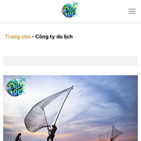
Chuyển
đến
nội
dung
Trang chủ
-
Công ty du lịch